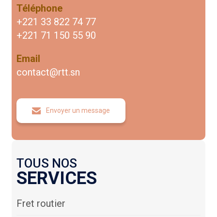
Téléphone
+221 33 822 74 77
+221 71 150 55 90
Email
contact@rtt.sn
Envoyer un message
TOUS NOS
SERVICES
Fret routier