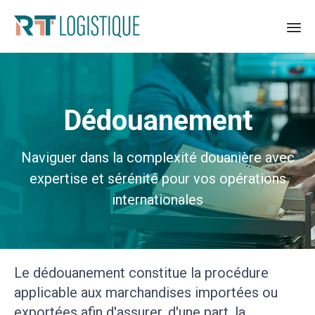
Sk
to
co
Dédouanement
Naviguer dans la complexité douanière avec
expertise et sérénité pour vos opérations
internationales
Le dédouanement constitue la procédure
applicable aux marchandises importées ou
exportées afin d'assurer, d'une part, la