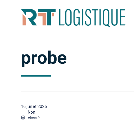
probe
16 juillet 2025
Category
Non

classé